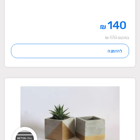
140
₪
במקום 170 ₪
להזמנה