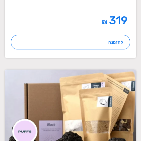
319
₪
להזמנה