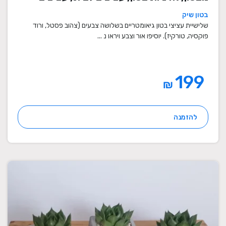
מיוחדים, עציצים מעוצבים, עציצי מתנה,
בטון שיק
מתנות לחגים
שלישיית עציצי בטון גיאומטריים בשלושה צבעים (צהוב פסטל, ורוד
פוקסיה, טורקיז). יוסיפו אור וצבע ויראו נ ...
199
₪
להזמנה