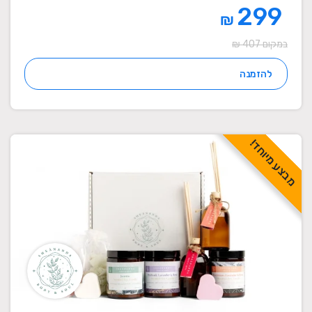
299
₪
במקום 407 ₪
להזמנה
מבצע מיוחד!