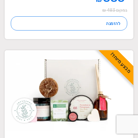
במקום 483 ₪
להזמנה
מבצע מיוחד!