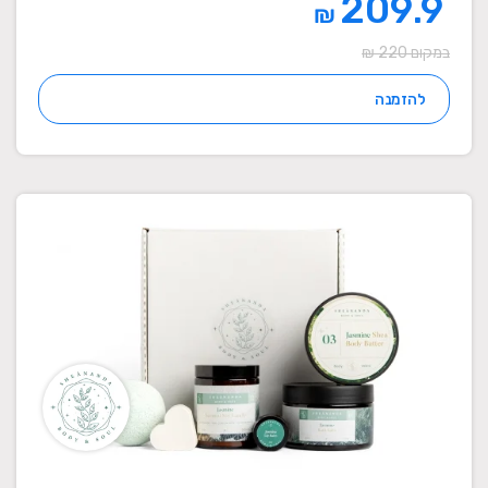
209.9
₪
במקום 220 ₪
להזמנה