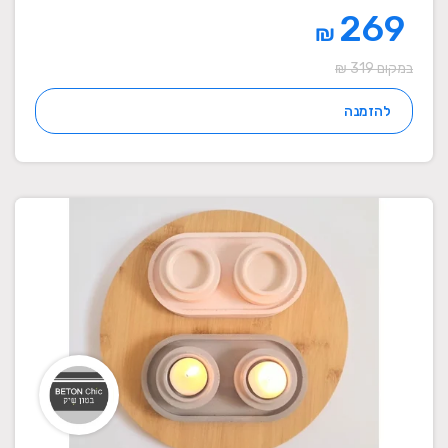
269
₪
במקום 319 ₪
להזמנה