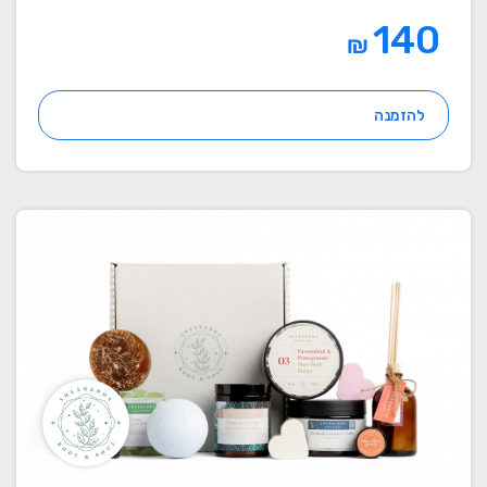
140
₪
להזמנה