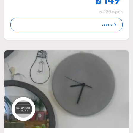
149
₪
במקום 220 ₪
להזמנה