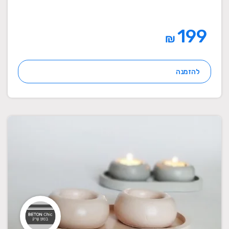
199
₪
להזמנה