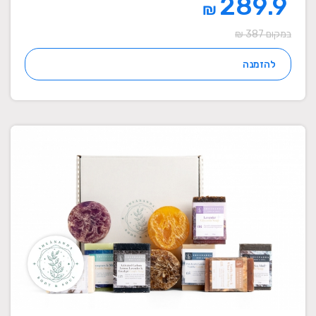
289.9
₪
במקום 387 ₪
להזמנה