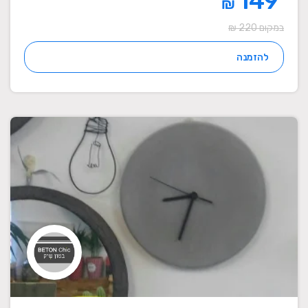
149
₪
במקום 220 ₪
להזמנה