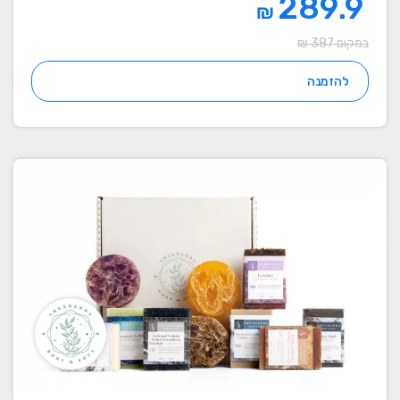
289.9
₪
במקום 387 ₪
להזמנה