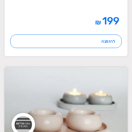
199
₪
להזמנה