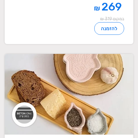
269
₪
במקום 319 ₪
להזמנה