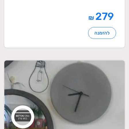
279
₪
להזמנה