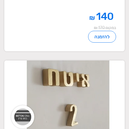
140
₪
במקום 170 ₪
להזמנה