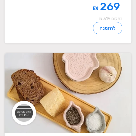
269
₪
במקום 319 ₪
להזמנה