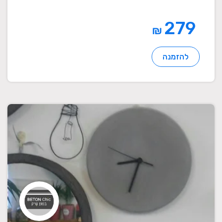
279
₪
להזמנה