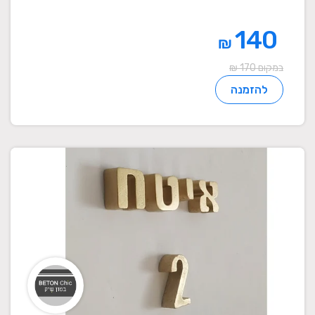
140
₪
במקום 170 ₪
להזמנה