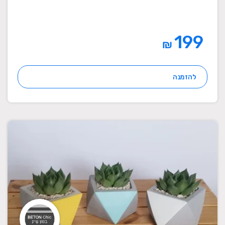
199
₪
להזמנה