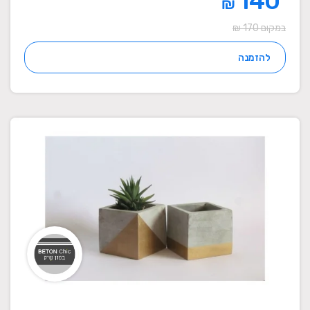
140
₪
במקום 170 ₪
להזמנה