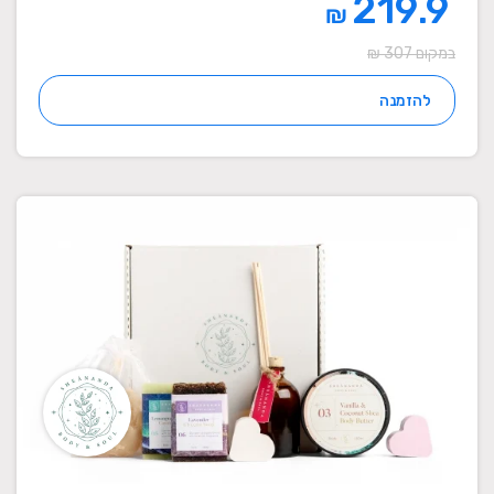
219.9
₪
במקום 307 ₪
להזמנה