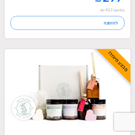
במקום 407 ₪
להזמנה
מבצע מיוחד!