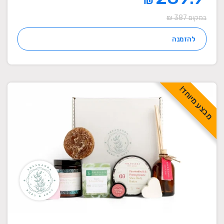
₪
במקום 387 ₪
להזמנה
מבצע מיוחד!