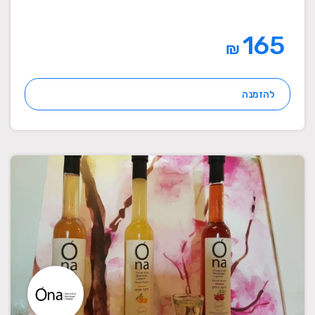
165
₪
להזמנה