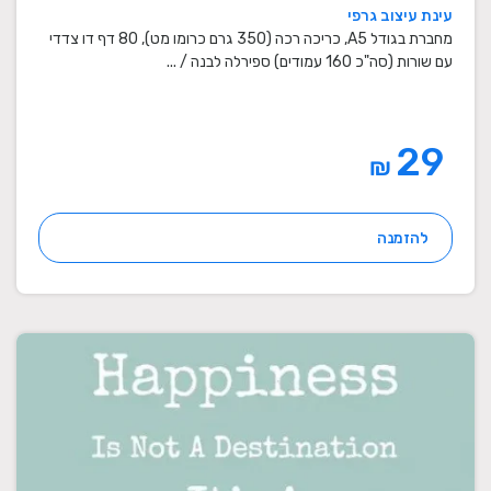
עינת עיצוב גרפי
מחברת בגודל A5, כריכה רכה (350 גרם כרומו מט), 80 דף דו צדדי
עם שורות (סה"כ 160 עמודים) ספירלה לבנה / ...
29
₪
להזמנה