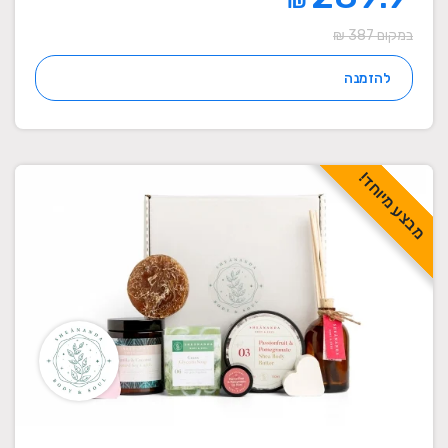
₪
במקום 387 ₪
להזמנה
מבצע מיוחד!