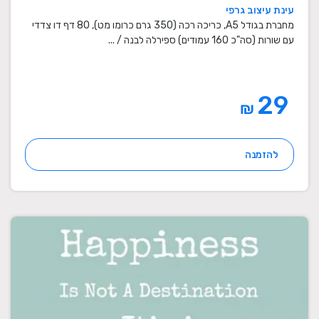
עינת עיצוב גרפי
מחברת בגודל A5, כריכה רכה (350 גרם כרומו מט), 80 דף דו צדדי
עם שורות (סה"כ 160 עמודים) ספירלה לבנה / ...
29
₪
להזמנה