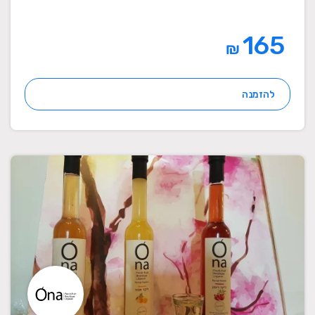
165
₪
להזמנה