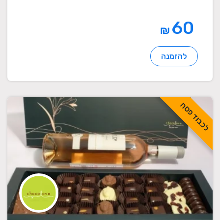
60
₪
להזמנה
לכבוד פסח