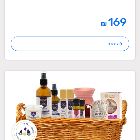
169
₪
להזמנה