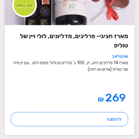
מארז חגיגי- פרלינים, מדליונים, לולי ויין של
טוליפ
שוקולאב
מארז 14 פרלינים לחג, יין , 100 ג' מדליונים ולולי פופס לחג , עם יין מיה
של טוליפ (אדום או רוזה)
269
₪
להזמנה