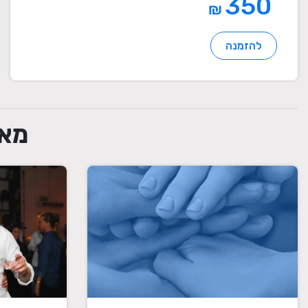
350
₪
להזמנה
מאמ