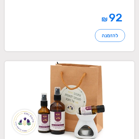
92
₪
להזמנה