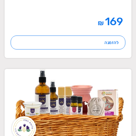
169
₪
להזמנה