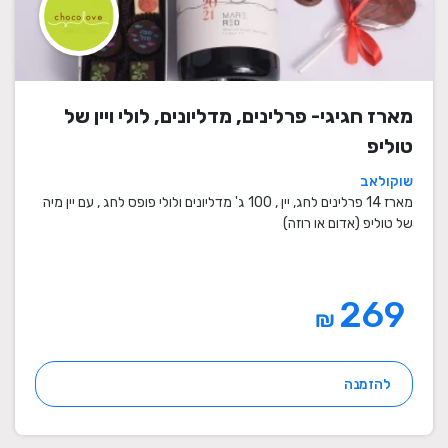
מארז חגיגי- פרלינים, מדליונים, לולי ויין של
טוליפ
שוקולאב
מארז 14 פרלינים לחג, יין , 100 ג' מדליונים ולולי פופס לחג , עם יין מיה
של טוליפ (אדום או רוזה)
269
₪
להזמנה