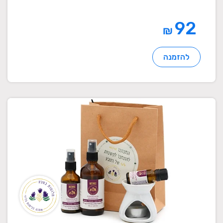
92
₪
להזמנה