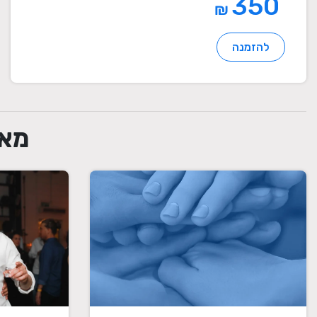
350
₪
להזמנה
מאמ