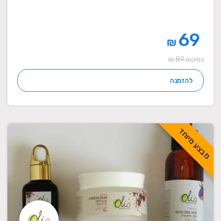
69
₪
במקום 89 ₪
להזמנה
מבצע מיוחד