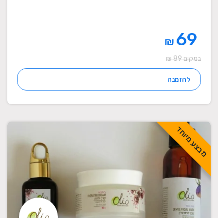
69
₪
במקום 89 ₪
להזמנה
מבצע מיוחד