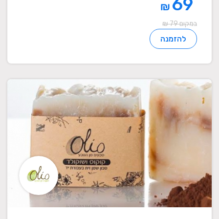
69
₪
במקום 79 ₪
להזמנה