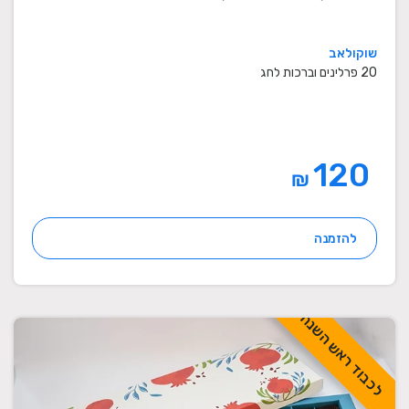
שוקולאב
20 פרלינים וברכות לחג
120
₪
להזמנה
לכבוד ראש השנה