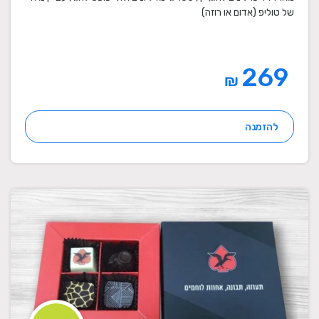
של טוליפ (אדום או רוזה)
269
₪
להזמנה