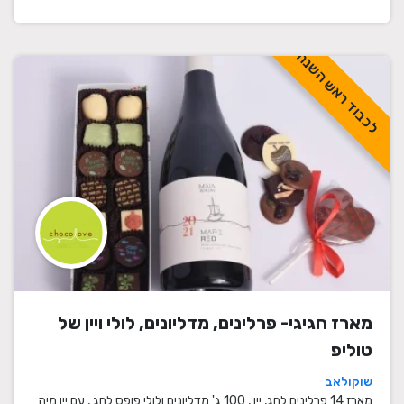
לכבוד ראש השנה
מארז חגיגי- פרלינים, מדליונים, לולי ויין של
טוליפ
שוקולאב
מארז 14 פרלינים לחג, יין , 100 ג' מדליונים ולולי פופס לחג , עם יין מיה