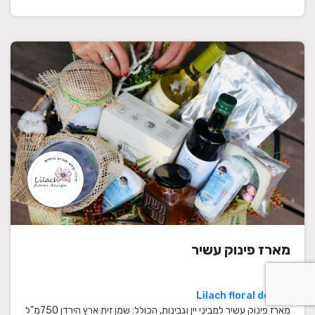
מארז פינוק עשיר
Lilach floral design
מארז פינוק עשיר למביני יין וגבינות, הכולל: שמן זית ארץ הירדן 750מ"ל