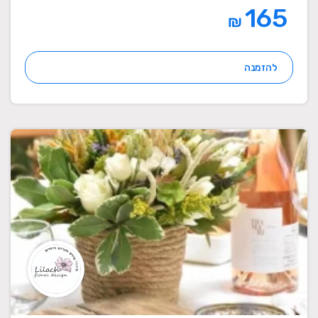
165
₪
להזמנה