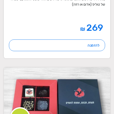
של טוליפ (אדום או רוזה)
269
₪
להזמנה