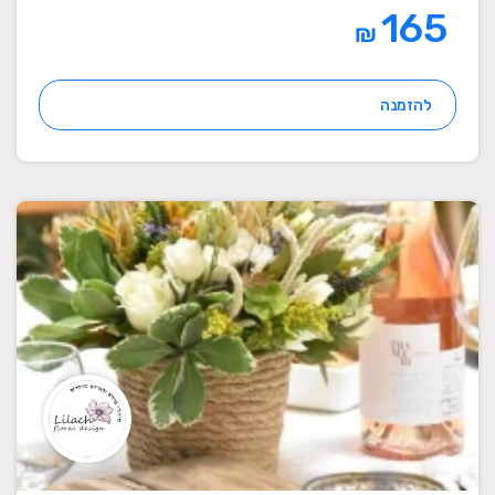
165
₪
להזמנה