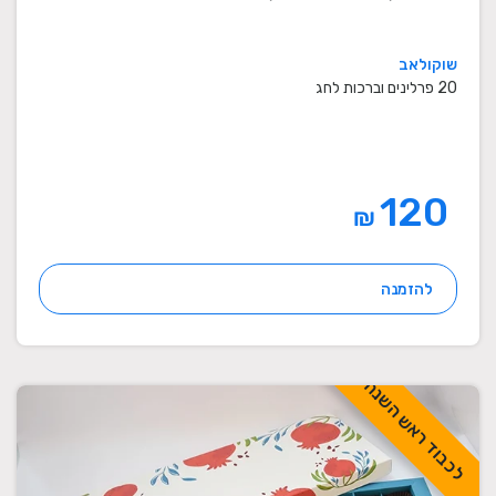
שוקולאב
20 פרלינים וברכות לחג
120
₪
להזמנה
לכבוד ראש השנה