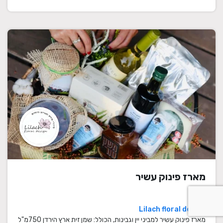
מארז פינוק עשיר
Lilach floral design
מארז פינוק עשיר למביני יין וגבינות, הכולל: שמן זית ארץ הירדן 750מ"ל