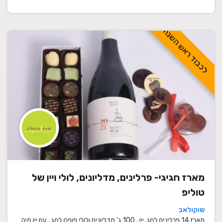
לכבוד ראש השנה
מארז חגיגי- פרלינים, מדליונים, לולי ויין של
טוליפ
שוקולאב
מארז 14 פרלינים לחג, יין , 100 ג' מדליונים ולולי פופס לחג , עם יין מיה