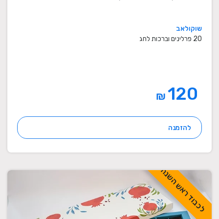
שוקולאב
20 פרלינים וברכות לחג
120
₪
להזמנה
לכבוד ראש השנה