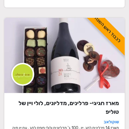
לכבוד ראש השנה
מארז חגיגי- פרלינים, מדליונים, לולי ויין של
טוליפ
שוקולאב
מארז 14 פרלינים לחג, יין , 100 ג' מדליונים ולולי פופס לחג , עם יין מיה