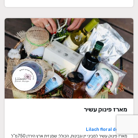
מארז פינוק עשיר
Lilach floral design
מארז פינוק עשיר למביני יין וגבינות, הכולל: שמן זית ארץ הירדן 750מ"ל