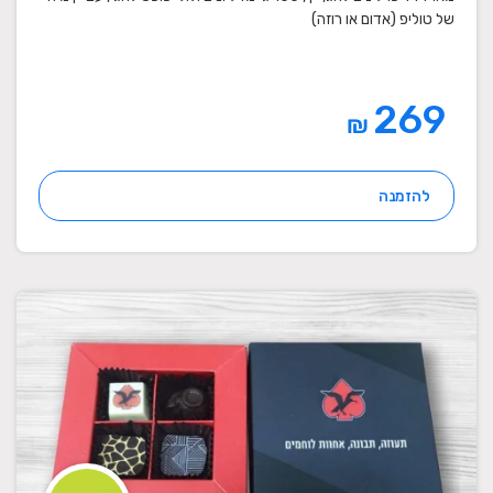
של טוליפ (אדום או רוזה)
269
₪
להזמנה