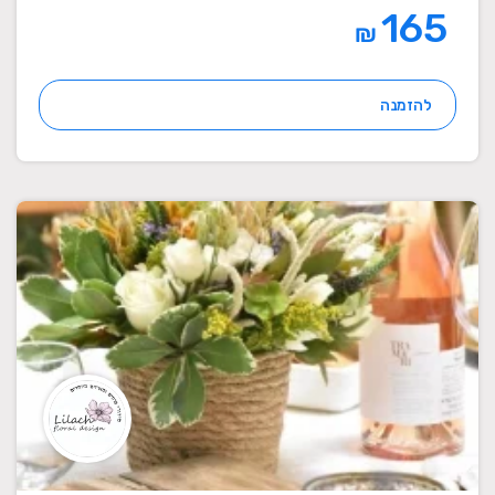
165
₪
להזמנה