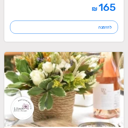
165
₪
להזמנה