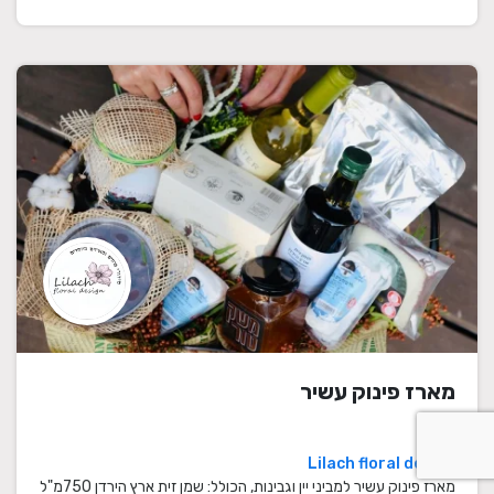
מארז פינוק עשיר
Lilach floral design
מארז פינוק עשיר למביני יין וגבינות, הכולל: שמן זית ארץ הירדן 750מ"ל