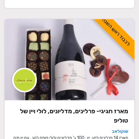
לכבוד ראש השנה
מארז חגיגי- פרלינים, מדליונים, לולי ויין של
טוליפ
שוקולאב
מארז 14 פרלינים לחג, יין , 100 ג' מדליונים ולולי פופס לחג , עם יין מיה