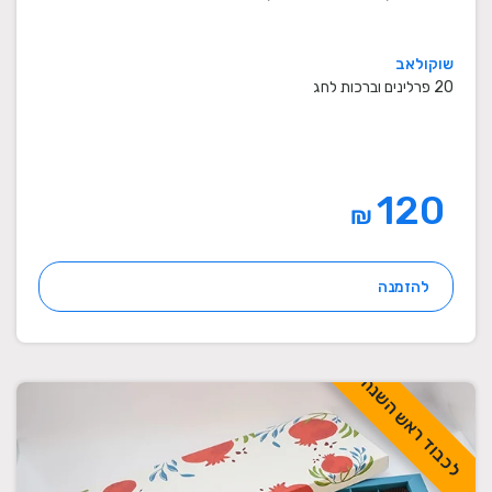
שוקולאב
20 פרלינים וברכות לחג
120
₪
להזמנה
לכבוד ראש השנה