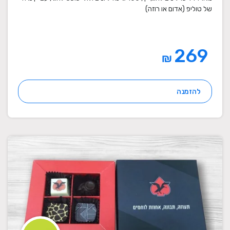
של טוליפ (אדום או רוזה)
269
₪
להזמנה