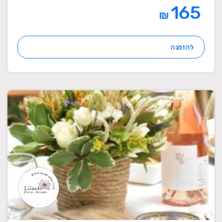
165
₪
להזמנה