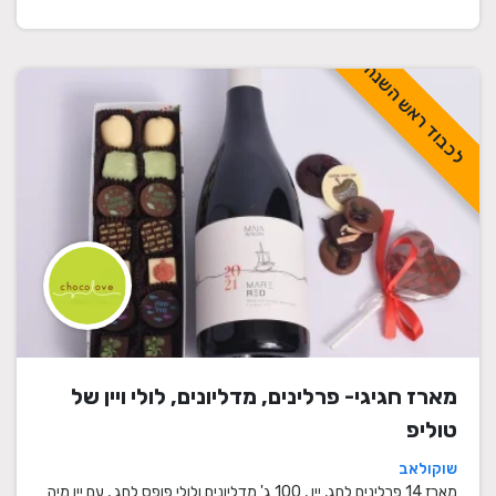
לכבוד ראש השנה
מארז חגיגי- פרלינים, מדליונים, לולי ויין של
טוליפ
שוקולאב
מארז 14 פרלינים לחג, יין , 100 ג' מדליונים ולולי פופס לחג , עם יין מיה