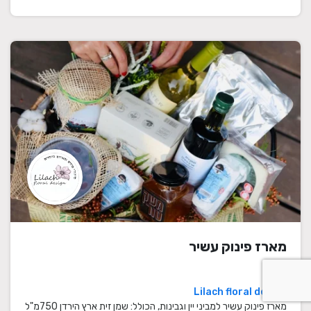
מארז פינוק עשיר
Lilach floral design
מארז פינוק עשיר למביני יין וגבינות, הכולל: שמן זית ארץ הירדן 750מ"ל