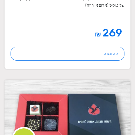
של טוליפ (אדום או רוזה)
269
₪
להזמנה