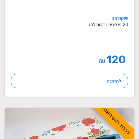
שוקולאב
20 פרלינים וברכות לחג
120
₪
להזמנה
לכבוד ראש השנה