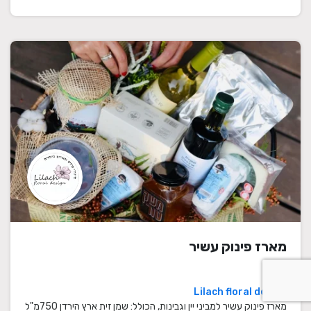
מארז פינוק עשיר
Lilach floral design
מארז פינוק עשיר למביני יין וגבינות, הכולל: שמן זית ארץ הירדן 750מ"ל