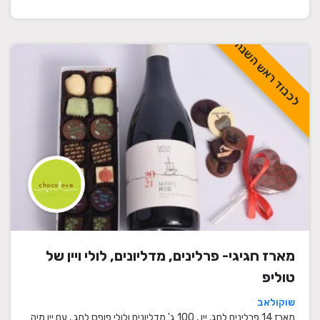
לכבוד ראש השנה
מארז חגיגי- פרלינים, מדליונים, לולי ויין של
טוליפ
שוקולאב
מארז 14 פרלינים לחג, יין , 100 ג' מדליונים ולולי פופס לחג , עם יין מיה