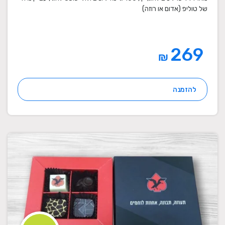
של טוליפ (אדום או רוזה)
269
₪
להזמנה