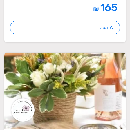
165
₪
להזמנה