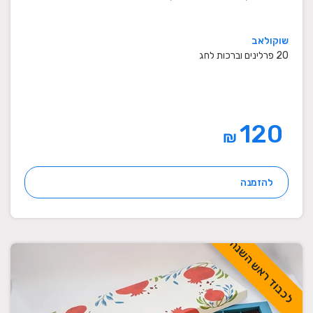
שוקולאב
20 פרלינים וברכות לחג
120
₪
להזמנה
לכבוד ראש השנה