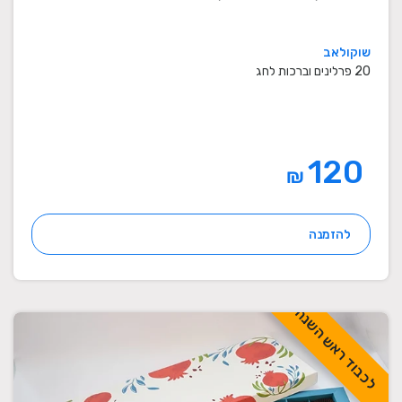
שוקולאב
20 פרלינים וברכות לחג
120
₪
להזמנה
לכבוד ראש השנה