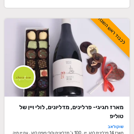
לכבוד ראש השנה
מארז חגיגי- פרלינים, מדליונים, לולי ויין של
טוליפ
שוקולאב
מארז 14 פרלינים לחג, יין , 100 ג' מדליונים ולולי פופס לחג , עם יין מיה