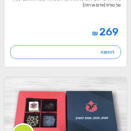
של טוליפ (אדום או רוזה)
269
₪
להזמנה