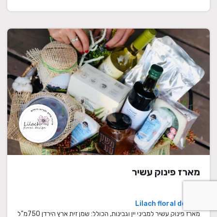
מארז פינוק עשיר
Lilach floral design
מארז פינוק עשיר למביני יין וגבינות, הכולל: שמן זית ארץ הירדן 750מ"ל