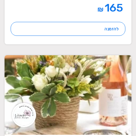
165
₪
להזמנה