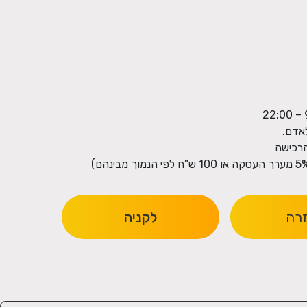
זרה
לקניה