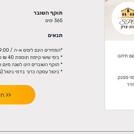
תוקף השובר
365 ימים
תנאים
ם תיהנו
* ביטול עסקה כרוך בדמי ביטול (5% מערך העסקה או 100 ש"ח לפי הנמוך מבינהם)
וי מפנק
חדר
<< ח