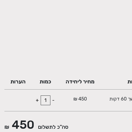
ת
מחיר ליחידה
כמות
הערות
קות
450 ₪
+
-
450
סה"כ לתשלום
₪