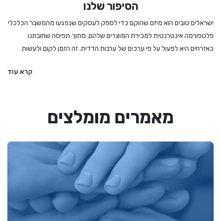
הסיפור שלנו
ישראלים טובים הוא מיזם שהוקם כדי לספק לעסקים שנפגעו מהמשבר הכלכלי
פלטפורמה אינטרנטית למכירת המוצרים שלהם, מתוך תפיסה שחובתנו
כאזרחים היא לפעול על פי ערכים של ערבות הדדית. זה הזמן לקום ולעשות
מעשה - לקנות לחמים ועוגות מהמאפיה המקומית, לרכוש מתנה מיקב מקומי
קרא עוד
או משוזרת פרחים, להזמין הרצאה או הופעה, להתפנק במסעדה שמתמודדת
עם הגבלות מחמירות ואם קשה לנו להחליט – לקנות גיפט קארד שיאפשר
לבחור מתנה מבין מגוון עסקים מקומיים ואיכותיים. אנחנו בישראלים טובים
מאמרים מומלצים
מעדיפים את העסקים הקטנים והבינוניים, את העצמאים והעצמאיות, וכמובן את
הדברים המיוחדים שיש לנו הישראלים להציע