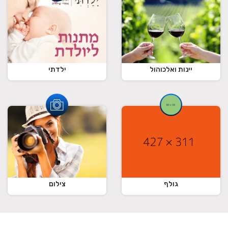
ילדתי
יינות ואלכוהול
גולף
צילום