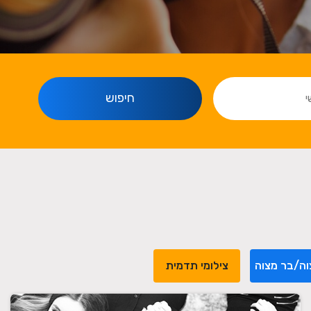
חיפוש
וה/בר מצוה
צילומי תדמית