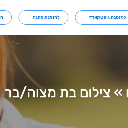
להזמנת גיפטקארד
להזמנת מתנה
הצ
 » צילום בת מצוה/בר 