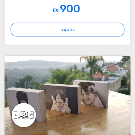
900
₪
להזמנה