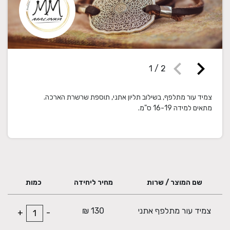
chevron_left
chevron_right
1
/
2
מתאים למידה 16-19 ס"מ.
שם המוצר / שרות
מחיר ליחידה
כמות
צמיד עור מתלפף אתני
130 ₪
+
-