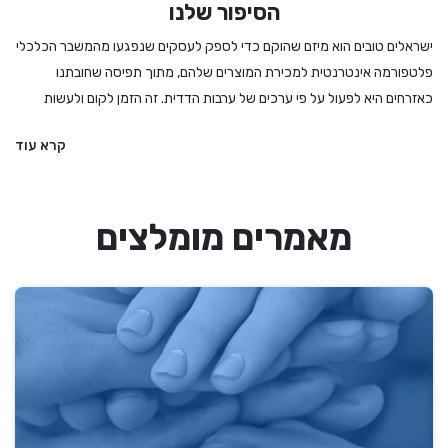
הסיפור שלנו
ישראלים טובים הוא מיזם שהוקם כדי לספק לעסקים שנפגעו מהמשבר הכלכלי
פלטפורמה אינטרנטית למכירת המוצרים שלהם, מתוך תפיסה שחובתנו
כאזרחים היא לפעול על פי ערכים של ערבות הדדית. זה הזמן לקום ולעשות
מעשה - לקנות לחמים ועוגות מהמאפיה המקומית, לרכוש מתנה מיקב מקומי
קרא עוד
או משוזרת פרחים, להזמין הרצאה או הופעה, להתפנק במסעדה שמתמודדת
עם הגבלות מחמירות ואם קשה לנו להחליט – לקנות גיפט קארד שיאפשר
לבחור מתנה מבין מגוון עסקים מקומיים ואיכותיים. אנחנו בישראלים טובים
מאמרים מומלצים
מעדיפים את העסקים הקטנים והבינוניים, את העצמאים והעצמאיות, וכמובן את
הדברים המיוחדים שיש לנו הישראלים להציע