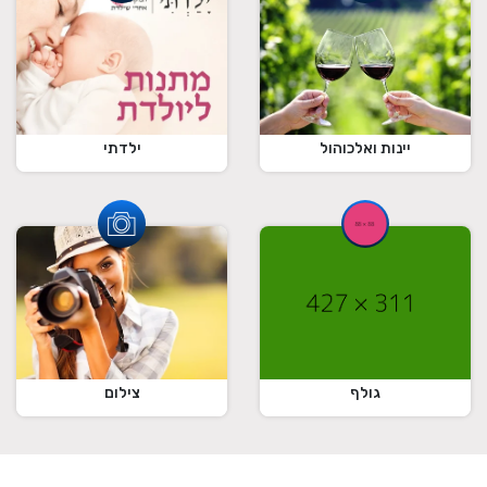
ילדתי
יינות ואלכוהול
גולף
צילום