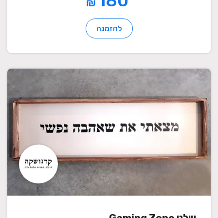
180
₪
להזמנה
שלט Gaming Zone