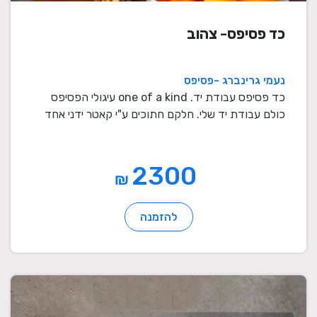
כד פסיפס- צהוב
נעמי גרינברג -פסיפס
כד פסיפס עבודת יד. one of a kind עיגולי הפסיפס
כולם עבודת יד שלי. חלקם חתוכים ע"י קאטר ידני אחד
אחד ...
2300
₪
להזמנה