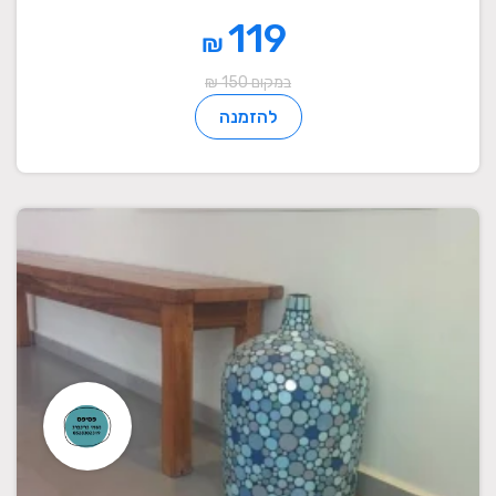
119
₪
במקום 150 ₪
להזמנה