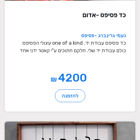
כד פסיפס -אדום
נעמי גרינברג -פסיפס
כד פסיפס עבודת יד. one of a kind עיגולי הפסיפס
כולם עבודת יד שלי. חלקם חתוכים ע"י קאטר ידני אחד
אחד ...
4200
₪
להזמנה