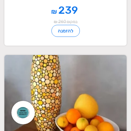
239
₪
במקום 260 ₪
להזמנה