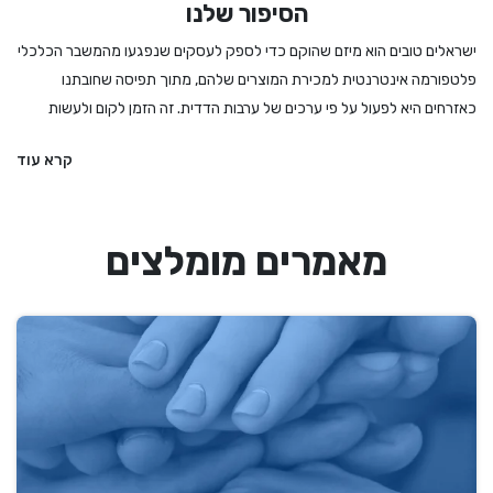
הסיפור שלנו
ישראלים טובים הוא מיזם שהוקם כדי לספק לעסקים שנפגעו מהמשבר הכלכלי
פלטפורמה אינטרנטית למכירת המוצרים שלהם, מתוך תפיסה שחובתנו
כאזרחים היא לפעול על פי ערכים של ערבות הדדית. זה הזמן לקום ולעשות
מעשה - לקנות לחמים ועוגות מהמאפיה המקומית, לרכוש מתנה מיקב מקומי
קרא עוד
או משוזרת פרחים, להזמין הרצאה או הופעה, להתפנק במסעדה שמתמודדת
עם הגבלות מחמירות ואם קשה לנו להחליט – לקנות גיפט קארד שיאפשר
לבחור מתנה מבין מגוון עסקים מקומיים ואיכותיים. אנחנו בישראלים טובים
מאמרים מומלצים
מעדיפים את העסקים הקטנים והבינוניים, את העצמאים והעצמאיות, וכמובן את
הדברים המיוחדים שיש לנו הישראלים להציע