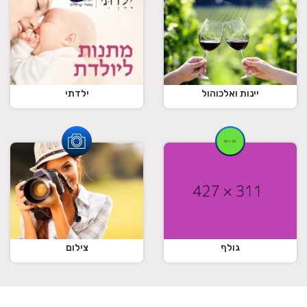
ילדתי
יינות ואלכוהול
גולף
צילום