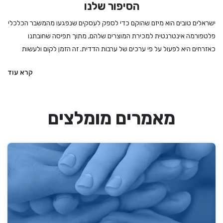
הסיפור שלנו
ישראלים טובים הוא מיזם שהוקם כדי לספק לעסקים שנפגעו מהמשבר הכלכלי
פלטפורמה אינטרנטית למכירת המוצרים שלהם, מתוך תפיסה שחובתנו
כאזרחים היא לפעול על פי ערכים של ערבות הדדית. זה הזמן לקום ולעשות
מעשה - לקנות לחמים ועוגות מהמאפיה המקומית, לרכוש מתנה מיקב מקומי
קרא עוד
או משוזרת פרחים, להזמין הרצאה או הופעה, להתפנק במסעדה שמתמודדת
עם הגבלות מחמירות ואם קשה לנו להחליט – לקנות גיפט קארד שיאפשר
לבחור מתנה מבין מגוון עסקים מקומיים ואיכותיים. אנחנו בישראלים טובים
מאמרים מומלצים
מעדיפים את העסקים הקטנים והבינוניים, את העצמאים והעצמאיות, וכמובן את
הדברים המיוחדים שיש לנו הישראלים להציע