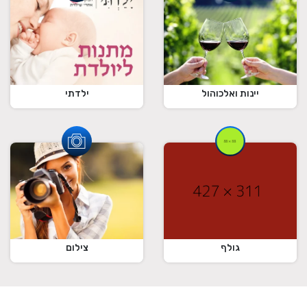
ילדתי
יינות ואלכוהול
גולף
צילום