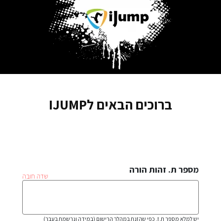
ברוכים הבאים לIJUMP
מספר ת. זהות הורה
יש למלא מספר ת.ז. כפי שהזנת במהלך הרישום (במידה ונרשמת בעבר)