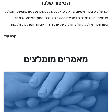
הסיפור שלנו
ישראלים טובים הוא מיזם שהוקם כדי לספק לעסקים שנפגעו מהמשבר הכלכלי
פלטפורמה אינטרנטית למכירת המוצרים שלהם, מתוך תפיסה שחובתנו
כאזרחים היא לפעול על פי ערכים של ערבות הדדית. זה הזמן לקום ולעשות
מעשה - לקנות לחמים ועוגות מהמאפיה המקומית, לרכוש מתנה מיקב מקומי
קרא עוד
או משוזרת פרחים, להזמין הרצאה או הופעה, להתפנק במסעדה שמתמודדת
עם הגבלות מחמירות ואם קשה לנו להחליט – לקנות גיפט קארד שיאפשר
לבחור מתנה מבין מגוון עסקים מקומיים ואיכותיים. אנחנו בישראלים טובים
מאמרים מומלצים
מעדיפים את העסקים הקטנים והבינוניים, את העצמאים והעצמאיות, וכמובן את
הדברים המיוחדים שיש לנו הישראלים להציע