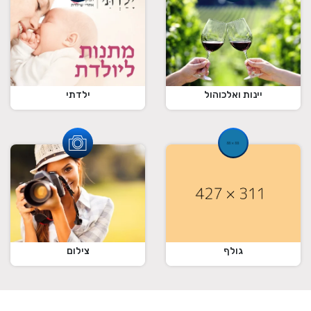
ילדתי
יינות ואלכוהול
גולף
צילום