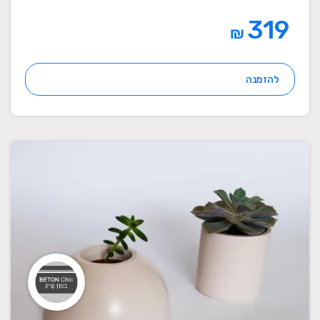
319
₪
להזמנה