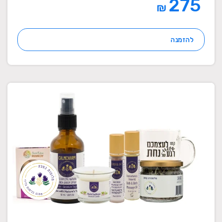
275
₪
להזמנה