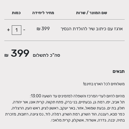
המתנה מגיעה עטופה בצלופן עם סרט תואם וכרטיס ברכה.
שם המוצר / שרות
מחיר ליחידה
כמות
ארגז עם כיתוב שיר להולדת הנסיך
399 ₪
+
-
399
סה"כ לתשלום
₪
תנאים
תל אביב, יפו, רמת גן, גבעתיים, בני ברק, פתח תקווה, קרית אונו, אור יהודה,
חולון, בת ים, גבעת שמואל, אזור, באר יעקב, ראשון לציון, ראש העין, הרצליה,
כפר סבא, רעננה, הוד השרון, רמת השרון, רמלה, לוד, נס ציונה, רחובות, מזכרת