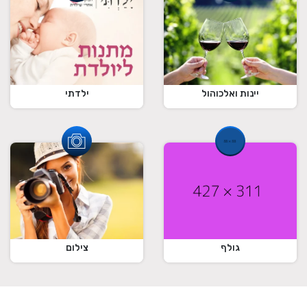
ילדתי
יינות ואלכוהול
גולף
צילום