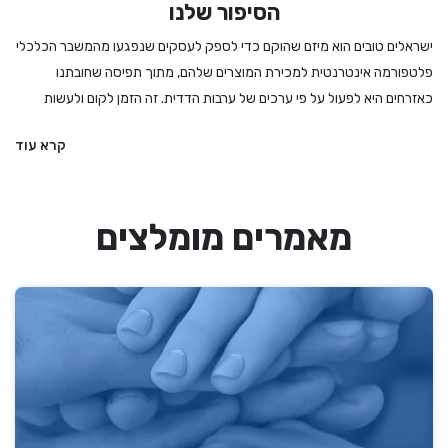
הסיפור שלנו
ישראלים טובים הוא מיזם שהוקם כדי לספק לעסקים שנפגעו מהמשבר הכלכלי
פלטפורמה אינטרנטית למכירת המוצרים שלהם, מתוך תפיסה שחובתנו
כאזרחים היא לפעול על פי ערכים של ערבות הדדית. זה הזמן לקום ולעשות
מעשה - לקנות לחמים ועוגות מהמאפיה המקומית, לרכוש מתנה מיקב מקומי
קרא עוד
או משוזרת פרחים, להזמין הרצאה או הופעה, להתפנק במסעדה שמתמודדת
עם הגבלות מחמירות ואם קשה לנו להחליט – לקנות גיפט קארד שיאפשר
לבחור מתנה מבין מגוון עסקים מקומיים ואיכותיים. אנחנו בישראלים טובים
מאמרים מומלצים
מעדיפים את העסקים הקטנים והבינוניים, את העצמאים והעצמאיות, וכמובן את
הדברים המיוחדים שיש לנו הישראלים להציע