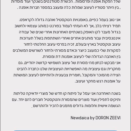
שלל הפקות אופנה ופרסומות . הכשרת סטודנטים בשנקר ועוד מוסדות 
אני טוב בעמל כפיים, באומנויות הטקסטיל ואהבה גדולה לקראפט. 
תמיד רציתי בלב ,אך לא העזתי לעמוד בפורנט כמותג עצמאי ולחשוב 
בגדול מעבר לקו האופק בשנתיים האחרונות אחרי שנים של עבודה 
אינטנסיבית עבור מותגים אחרים ואחרי השתתפות בשלל תערוכות 
עיצוב וטקסטיל בארץ ובעולם, זכיה בפרסי עיצוב החלטתי לחזור 
למקורות שלי כמעצב כיוצר וכאדם מסורתי ולחזור לשורשים המשלבים 
אני מבקש לבחון מהי מסורת של עיצוב תשמישי קדושה יהודיים, גם 
מחקרית וגם עיצובית מה האפשרויות העיצוביות שלנו כחברה להביט 
הצידה מהמוכר והמקובל ,חומרית צבעונית ולהתייחס לעיצוב המושתת 
בשנה האחרונה אני עמל על פיתוח קו חדש של מוצרי יודאיקה טליתות 
ותיקים לתפילין ועוד מוצרים שהמסורת והטקסטיל חוברים להם יחד. עם 
Newdaica by DORON ZEEVI