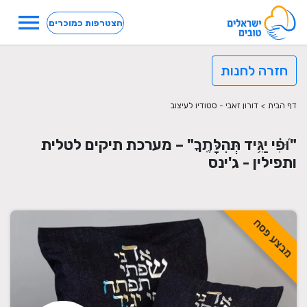
menu
הצטרפות כמוכרים
חזרה לחנות
דף הבית
>
דורון זאבי - סטודיו לעיצוב
"וּ֝פִ֗י יַגִּ֥יד תְּהִלָּתֶֽךָ" – מערכת תיקים לטלית
ותפילין - ג'ינס
מבצע פסח