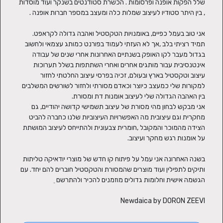
שלל הפקות אופנה ופרסומות . הכשרת סטודנטים בשנקר ועוד מוסדות 
אני טוב בעמל כפיים, באומנויות הטקסטיל ואהבה גדולה לקראפט. 
תמיד רציתי בלב ,אך לא העזתי לעמוד בפורנט כמותג עצמאי ולחשוב 
בגדול מעבר לקו האופק בשנתיים האחרונות אחרי שנים של עבודה 
אינטנסיבית עבור מותגים אחרים ואחרי השתתפות בשלל תערוכות 
עיצוב וטקסטיל בארץ ובעולם, זכיה בפרסי עיצוב החלטתי לחזור 
למקורות שלי כמעצב כיוצר וכאדם מסורתי ולחזור לשורשים המשלבים 
אני מבקש לבחון מהי מסורת של עיצוב תשמישי קדושה יהודיים, גם 
מחקרית וגם עיצובית מה האפשרויות העיצוביות שלנו כחברה להביט 
הצידה מהמוכר והמקובל ,חומרית צבעונית ולהתייחס לעיצוב המושתת 
בשנה האחרונה אני עמל על פיתוח קו חדש של מוצרי יודאיקה טליתות 
ותיקים לתפילין ועוד מוצרים שהמסורת והטקסטיל חוברים להם יחד. עם 
Newdaica by DORON ZEEVI