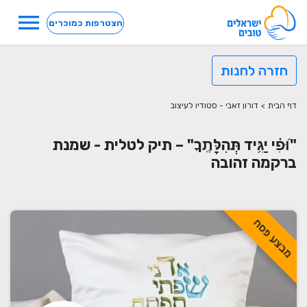
menu
הצטרפות כמוכרים
חזרה לחנות
דף הבית
>
דורון זאבי - סטודיו לעיצוב
"וּ֝פִ֗י יַגִּ֥יד תְּהִלָּתֶֽךָ" – תיק לטלית - שמנת
ברקמה זהובה
מבצע פסח