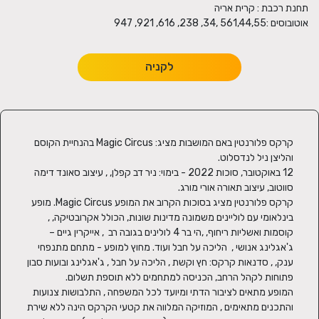
אוטובוסים :561,44,55 ,34, 238, 616, 921, 947
לקניה
קרקס פלורנטין באם המושבות מציג: Magic Circus בהנחיית הקוסם 
12 באוקטובר, סוכות 2022 - בימוי: ניר דב קפלן, , עיצוב סאונד דימה 
קרקס פלורנטין מציג בסוכות הקרוב את המופע Magic Circus. מופע 
בינלאומי עם לוליינים משמונה מדינות שונות, הכולל אקרובטיקה, , 
קוסמות ואשליות ריחוף, ,הי בר 4 לולינים בגובה רב  , אייקרין גיים – 
ג'אגלינג אנושי ,  הליכה על חבל ועוד. מחוץ למופע - מתחם מתנפחי 
ענק, , סדנאות קרקס: חץ וקשת , הליכה על חבל , ג'אגלינג ובועות סבון  
המופע מתאים לציבור הדתי ומיועד לכל המשפחה , התלבושות צנועות 
והתכנים מתאימים , המוזיקה המלווה את קטעי הקרקס הינה ללא שירת 