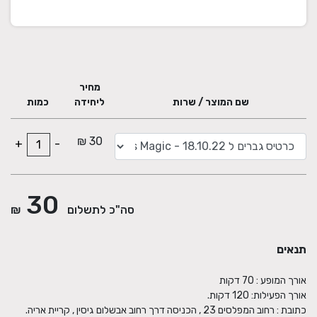
מחיר
שם המוצר / שרות
ליחידה
כמות
30 ₪
+
-
30
סה"כ לתשלום
₪
תנאים