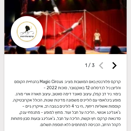
chevron_left
chevron_right
1
/
3
קרקס פלורנטין באם המושבות מציג: Magic Circus בהנחיית הקוסם
בימוי: ניר דב קפלן, עיצוב סאונד דימה סווטוב, עיצוב תאורה אורי מורג.
מופע בינלאומי עם לוליינים משמונה מדינות שונות, הכולל אקרובטיקה,
קוסמות ואשליות ריחוף, ,הי בר 4 לולינים בגובה רב, אייקרין גיים –
ג'אגלינג אנושי , הליכה על חבל ועוד. מחוץ למופע - מתנפחי ענק,
סדנאות קרקס: חץ וקשת, הליכה על חבל, ג'אגלינג ובועות סבון פתוחות
לקהל הרחב, הכניסה למתחמים ללא תוספת תשלום.