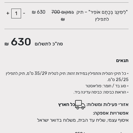
"לִימִינְךָ בְּכֶתֶם אוֹפִיר" – תיק
במקום 700
630 ₪
+
-
לתפילין
₪
630
סה"כ לתשלום
₪
תנאים
• כל תיקי הטלית והתפילין במידות זהות: תיק לטלית 35/29 ס"מ, תיק לתפילין
• הוראות כביסה: כביסה עדינה ביד.
אזורי פעילות ומשלוח:
כל הארץ
אפשרויות אספקה:
איסוף עצמי, שליח עד הבית, משלוח בדואר ישראל