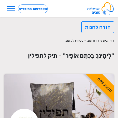
menu
הצטרפות כמוכרים
חזרה לחנות
דף הבית
>
דורון זאבי - סטודיו לעיצוב
"לִימִינְךָ בְּכֶתֶם אוֹפִיר" – תיק לתפילין
מבצע פסח