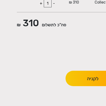
310 ₪
+
-
310
סה"כ לתשלום
₪
לקניה