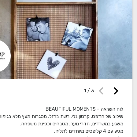
chevron_left
chevron_right
1
/
3