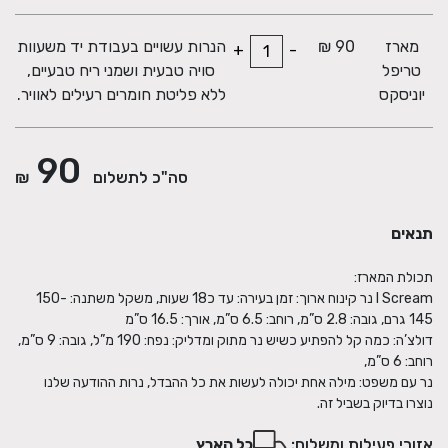
מארז
90 ₪
הנרות עשויים בעבודת יד משעוות
+
-
טריפל
סויה טבעית ושמני ריח טבעיים,
יוניסקס
ללא פליטת חומרים רעילים לאוויר.
90
סה"כ לתשלום
₪
תנאים
I Scream נר קינוח ארוך: זמן בעירה: עד כ18 שעות, משקל משתנה: 150-
דולצ’ה: כמה קל להפתיע כשיש נר מתוק ומדליק: נפח: 190 מ”ל, גובה: 9 ס”מ,
נר עם משפט: מילה אחת יכולה לעשות את כל ההבדל, נרות ההודעה שלנו
נוצרו בדיוק בשביל זה.
אזורי פעילות ומשלוח:
כל הארץ