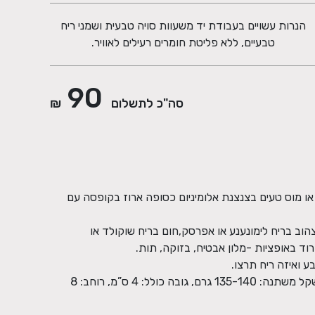
הנרות עשויים בעבודת יד משעוות סויה טבעית ושמני ריח
טבעיים, ללא פליטת חומרים רעילים לאוויר.
90
סה"כ לתשלום
₪
 או מוס טעים בצנצנת אלומיניום כסופה ארוז בקופסה עם
ב בריח לימונענע או אפרסק,חום בריח שוקולד או
מידות ליחידה: נפח: 200 מ”ל (6.7oz), משקל משתנה: 135-140 גרם, גובה כולל: 4 ס”מ, רוחב: 8