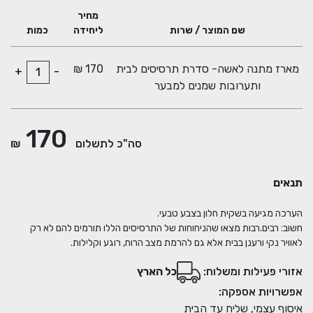
מחיר
שם המוצר / שרות
ליחידה
כמות
ערכת רומנטיקה INTIMIX 100% רומנטיקה 100% טבעי : הערכה
כוללת תרסיס לבית 100 מ"ל, תרסיס לבית 50 מ"ל , תערובת שמנים
מארז מתנה לאשה- סדרת תרסיסים לבית
170 ₪
למבער ומיני מבער בשקית חלון בצבע טבעי. נרסס על הכרית, הסדין או
+
-
בכל מקום אחר בו נרצה להשרות אווירה של קרבה … נדליק את הנר
ותערובות שמנים למבער
בתחתית המבער, וניחוח היסמין-וניל-פצולי יתפשט מסביבנו.
170
סה"כ לתשלום
₪
תנאים
חשוב: רבים.רבות מצאו שהניחוחות של התרסיסים הללו תורמים להם לא רק
לאוויר נקי ורענן בבית אלא גם להרמת מצב הרוח, רוגע וקלילות.
אזורי פעילות ומשלוח:
כל הארץ
אפשרויות אספקה:
איסוף עצמי, שליח עד הבית