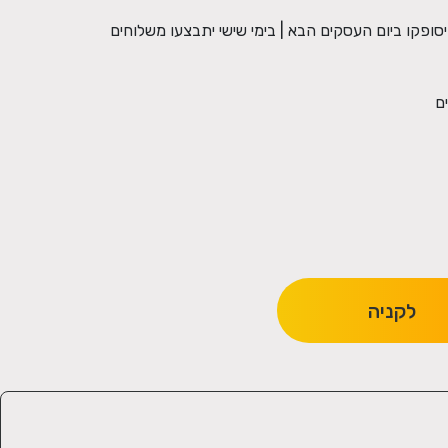
13: לאזורים הנ''ל יסופקו ביום העסקים הבא | בימי שישי יתבצעו משלוחים
לקניה