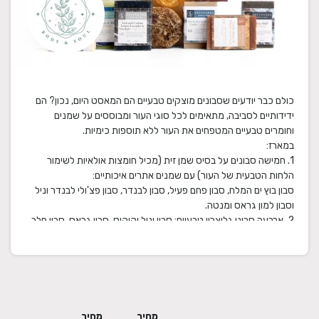
כולם כבר יודעים שסבונים מוצקים טבעיים הם המאסט היום, נכון? הם
ידידותיים לסביבה, מתאימים לכל סוגי העור ומבוססים על שמנים
1. חמישה סבונים על בסיס שמן זית (מכיל חומצות אולאיות לשימור
סבון בוץ ים המלח, סבון פחם פעיל, סבון לבנדר, סבון פצ'ולי לבנדר וניל
2. ארבעה סבוני גליצרין טבעיים: סבון וניל וקוקוס, סבון גראס, סבון חלב
3. שלושה סבוני ליפה (ליפה טבעית לקרצוף, מעניקה פעולת דיטוקס
אם תרצו להעניק את המארז במתנה אנו מזמינים אתכם להוסיף ברכה
מחיר
מחיר