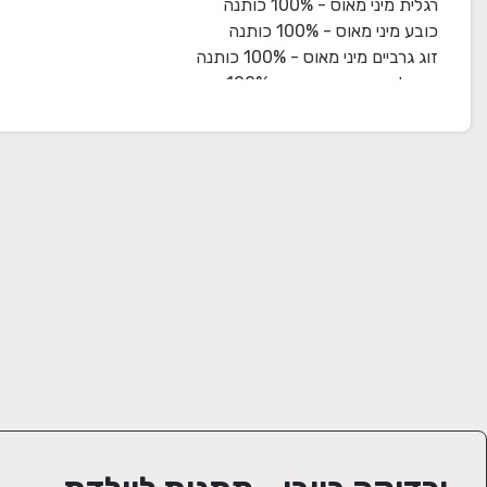
קופסא רב שימושית בצורת עריסה לאחסון וקישוט החדר של הנסי
המתנה מגיעה עטופה בצלופן עם סרט תואם וכרטיס ברכה.