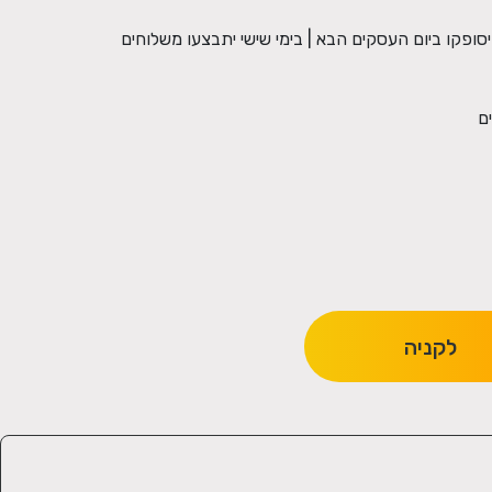
13: לאזורים הנ''ל יסופקו ביום העסקים הבא | בימי שישי יתבצעו משלוחים
לקניה