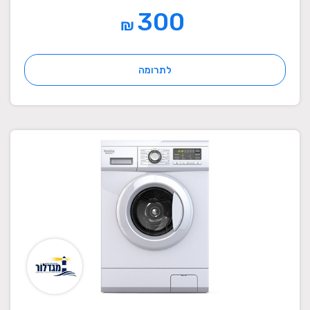
300
₪
לתרומה