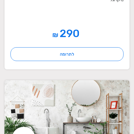
290
₪
לתרומה