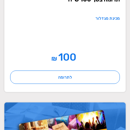
מכינת מגדלור
100
₪
לתרומה