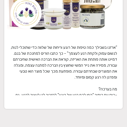
"ארזנו בשבילך כמה טיפות של רוגע וריחות של שלווה כדי שתוכלי לנוח,
דמיינו אותה פותחת את האריזה, קוראת את הברכה האישית שחיברתם
עבורה, מסירה את נייר המשי שחוצץ בין הברכה למתנה עצמה, ומגלה
את המוצרים שבחרתם עבורה. מופתעת מכך שכל מוצר הוא טבעי
-כוס עם כיתוב "קחו לכם רגע של רוגע" להזכיר לנו לעצור לרגע, גם
במהלך היום יום העמוס, וחליטת "רגע קסום" של חלומות בטבע
(בכשרות בד"צ). החליטה המושלמת לשתייה קרה וחמה. מרכיבי
-תרסיס CALMCHARM "קסם הרוגע" 50 מ"ל ליצירת אואזיס של רוגע,
איך? התזה אחת של התרסיס הרך והמרגיע בניחוח לבנדר-לבונה-